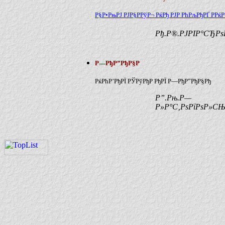
Р§Р•РњРЈ РЈР§РРўР¬ РќРђ РЈР РћРљРђРҐ РРќ
Рђ.Р®.РЈРІР°СЂРѕ
Р—РђР”РђР§Р
РќРћР’РђРЇ РЎРўРђР РђРЇ Р—РђР”РђР§Рђ
Р”.Рњ.Р—
Р»Р°С‚РѕРїРѕР»С