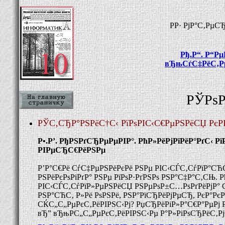
РР· РјР°С‚РµС
Рђ.Р“. Р“Р
вЂњСѓС‡РёС‚Рµ
РЎРѕ
РЎС‚СЂР°РЅРёС†С‹ РїРѕРІС‹С€РµРЅРёСЏ РєРІ
Р•.Р’. РђРЅРґСЂРµРµРІР°. РћР»РёРјРїРёР°РґС‹ Р
РІРµСЂС€РёРЅРµ
Р’Р°С€Рё СѓС‡РµРЅРёРєРё РЅРµ РІС‹СЃС‚СѓРїР°СЋС
РЅРёРєРѕРіРґР° РЅРµ РїРѕР·РґРЅРѕ РЅР°С‡Р°С‚СЊ. 
РІС‹СЃС‚СѓРїР»РµРЅРёСЏ РЅРµРѕР±С…РѕРґРёРјР° 
РЅР°СЋС‚ Р»Рё РѕРЅРё, РЅР°РїСЂРёРјРµСЂ, РєР°Р
СЌС„С„РµРєС‚РёРІРЅС‹Рј? РџСЂРёРіР»Р°С€Р°РµРј 
вЂ” вЂњР­С„С„РµРєС‚РёРІРЅС‹Рµ Р°Р»РіРѕСЂРёС‚Р