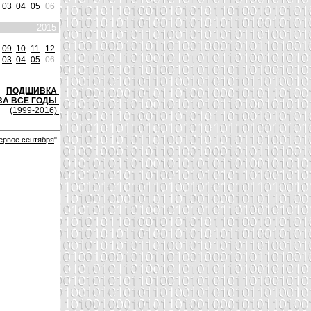
03
04
05
06
2015
09
10
11
12
03
04
05
06
ПОДШИВКА
ЗА ВСЕ ГОДЫ
(1999-2016)
ервое сентября
"