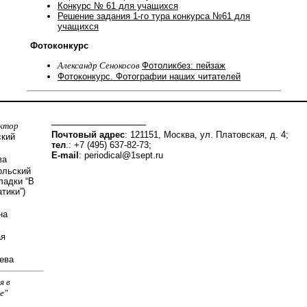
Конкурс № 61 для учащихся
Решение задания 1-го тура конкурса №61 для
учащихся
Фотоконкурс
Александр Сенокосов
Фотоликбез: пейзаж
Фотоконкурс. Фотографии наших читателей
актор
Почтовый адрес
: 121151, Москва, ул. Платовская, д. 4;
ский
тел
.: +7 (495) 637-82-73;
E-mail
:
periodical@1sept.ru
ва
ольский
ладки “В
тики”)
на
ая
ева
я в
е"