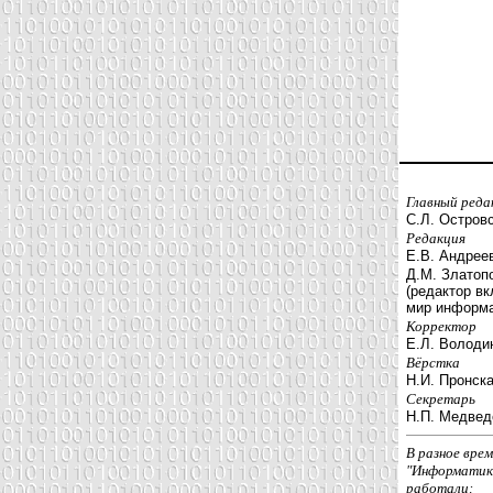
Главный ред
С.Л. Остров
Редакция
Е.В. Андрее
Д.М. Златоп
(редактор вк
мир информа
Корректор
Е.Л. Володи
Вёрстка
Н.И. Пронск
Секретарь
Н.П. Медвед
В разное врем
"Информатик
работали: