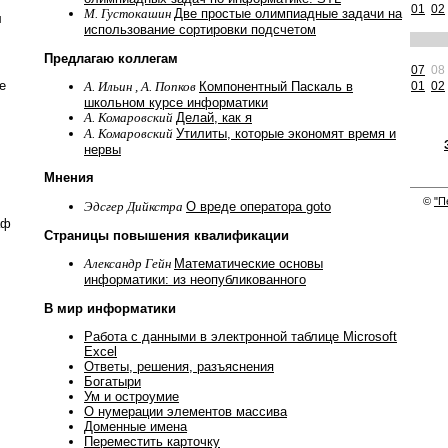
01
02
М. Густокашин
Две простые олимпиадные задачи на
л
использование сортировки подсчетом
Предлагаю коллегам
07
08
е
01
02
А. Ильин , А. Попков
Компонентный Паскаль в
школьном курсе информатики
А. Комаровский
Делай, как я
А. Комаровский
Утилиты, которые экономят время и
нервы
Мнения
©
"П
Эдсгер Дийкстра
О вреде оператора goto
аф
Страницы повышения квалификации
Александр Гейн
Математические основы
информатики: из неопубликованного
В мир информатики
Работа с данными в электронной таблице Microsoft
Excel
Ответы, решения, разъяснения
Богатыри
Ум и остроумие
О нумерации элементов массива
Доменные имена
Переместить карточку