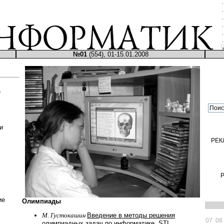
№01
(554), 01-15.01.2008
е
и
РЕК
ие
Олимпиады
М. Густокашин
Введение в методы решения
07
08
олимпиадных задач по информатике. STL