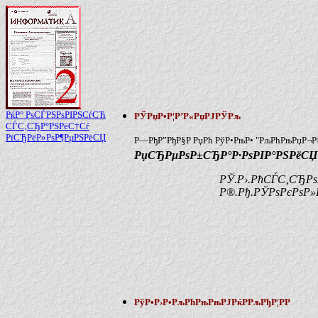
РќР° РѕСЃРЅРѕРІРЅСѓСЋ
РЎРџР•Р¦Р’Р«РџРЈРЎРљ
СЃС‚СЂР°РЅРёС†Сѓ
РїСЂРёР»РѕР¶РµРЅРёСЏ
Р—РђР”РђР§Р РџРћ РўР•РњР• "РљРћРњРџР¬Р®
РџСЂРµРѕР±СЂР°Р·РѕРІР°РЅРёСЏ 
РЎ.Р›.РћСЃС‚СЂР
Р®.Рђ.РЎРѕРєРѕР
РўР•Р›Р•РљРћРњРњРЈРќРРљРђР¦РР