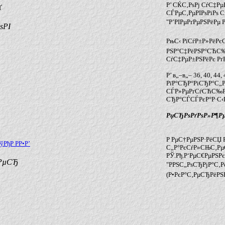
Р’ СЌС‚РѕРј СѓС‡Рµ
Ґ
СЃРµС‚РµРІРѕРіРѕ
"Р’РІРµРґРµРЅРёРµ 
ѕРІ
РњС‹ РїСѓР±Р»РёРє
РЅР°С‡РёРЅР°СЋС‰Р
СѓС‡РµР±РЅРёРє Рґ
Р’ в„–в„– 36, 40, 
РїР°СЂР°РіСЂР°С„Р
СЃР»РµРґСѓСЋС‰РёР
СЂР°СЃСЃРєР°Р·С‹Р
РџСЂРѕРґРѕР»Р¶Р
Р РµС†РµРЅР·РёСЏ 
ўРђР РР•Р’
С„Р°РєСѓР»СЊС‚РµС
РЎ.Рђ.Р‘РµС€РµРЅРє
ЅРµСЂ
"РРЅС„РѕСЂРјР°С‚
(Р•РєР°С‚РµСЂРёРЅР