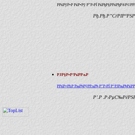
РРќРўР•Р РќР•Рў Р”Р›РЇ РќРђР§РРќРђР®Р©РР
Рђ.Рђ.Р”СѓРІР°РЅР
РЈР§Р•Р‘РќРРљР
РРќР¤РћР РњРђРўРРљРђ Р”Р›РЇ Р“РЈРњРђРќРР
Р’.Р .Р›РµС‰РёР