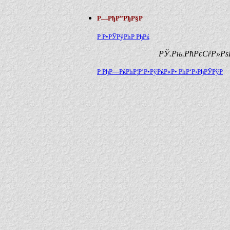
Р—РђР”РђР§Р
Р Р•РЎРўРћР РђРќ
РЎ.Рњ.РћРєСѓР»Рѕ
Р РђР—РќРћР¦Р’Р•РўРќР«Р• РћР‘Р›РђРЎРўР