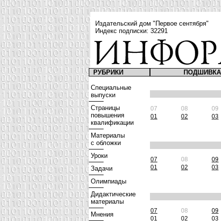
Издательский дом "Первое сентября"
Индекс подписки: 32291
РУБРИКИ
ПОДШИВКА 
Специальные
выпуски
Страницы
07
08
09
повышения
01
02
03
квалификации
Материалы
с обложки
Уроки
07
08
09
01
02
03
Задачи
Олимпиады
Дидактические
материалы
07
08
09
Мнения
01
02
03