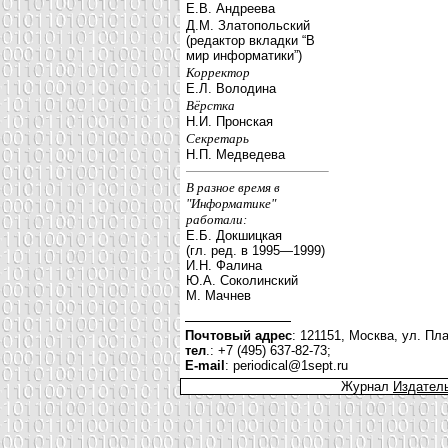
Е.В. Андреева
Д.М. Златопольский
(редактор вкладки “В
мир информатики”)
Корректор
Е.Л. Володина
Вёрстка
Н.И. Пронская
Секретарь
Н.П. Медведева
В разное время в
"Информатике"
работали:
Е.Б. Докшицкая
(гл. ред. в 1995—1999)
И.Н. Фалина
Ю.А. Соколинский
М. Мачнев
Почтовый адрес
: 121151, Москва, ул. Пла
тел
.: +7 (495) 637-82-73;
E-mail
:
periodical@1sept.ru
Журнал
Издатель