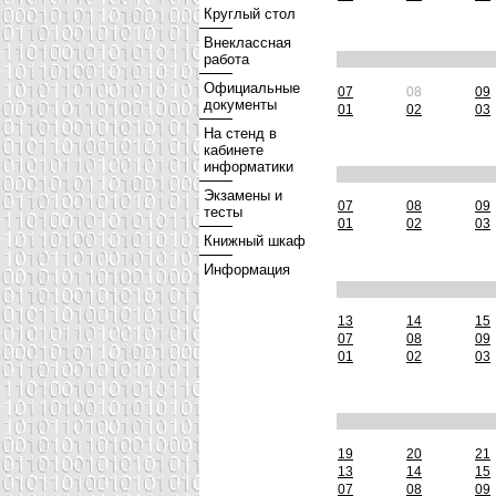
Круглый стол
Внеклассная
работа
Официальные
07
08
09
документы
01
02
03
На стенд в
кабинете
информатики
Экзамены и
07
08
09
тесты
01
02
03
Книжный шкаф
Информация
13
14
15
07
08
09
01
02
03
19
20
21
13
14
15
07
08
09