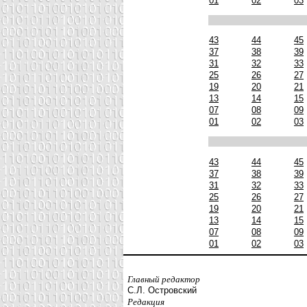
01
02
03
43
44
45
37
38
39
31
32
33
25
26
27
19
20
21
13
14
15
07
08
09
01
02
03
43
44
45
37
38
39
31
32
33
25
26
27
19
20
21
13
14
15
07
08
09
01
02
03
Главный редактор
С.Л. Островский
Редакция